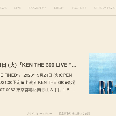
EWS
LIVE
BIOGRAPHY
MEDIA
YOUTUBE
STREAMING & 
[LIVE] 2026年3月24日 (火)『KEN THE 390 LIVE “RE:FINED”』
“RE:FINED”』 2026年3月24日 (火)OPEN
(END21:00予定)■出演者 KEN THE 390■会場
(〒107-0062 東京都港区南青山３丁目１８−…
プライバシーポリシー
特定商取引法に基づく表記