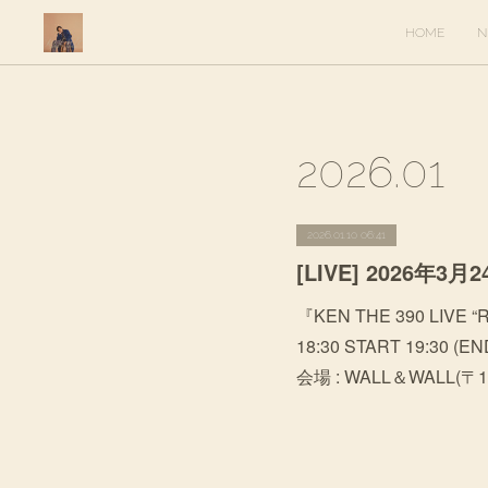
HOME
N
2026
.
01
2026.01.10 06:41
『KEN THE 390 LIVE 
18:30 START 19:30 
会場 : WALL＆WALL