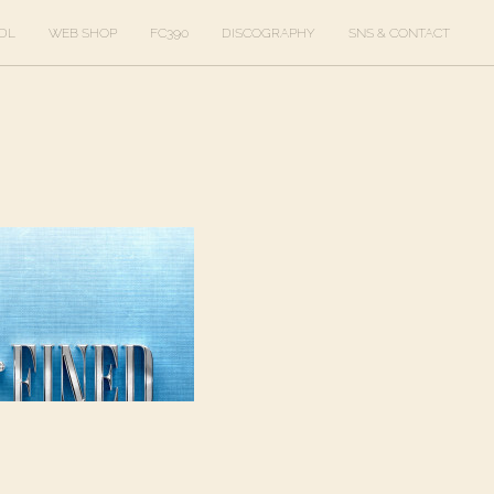
DL
WEB SHOP
FC390
DISCOGRAPHY
SNS & CONTACT