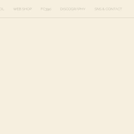
DL
WEB SHOP
FC390
DISCOGRAPHY
SNS & CONTACT