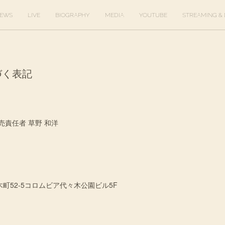
EWS
LIVE
BIOGRAPHY
MEDIA
YOUTUBE
STREAMING & 
づく表記
売責任者 草野 和洋
町52-5コロムビア代々木公園ビル5F