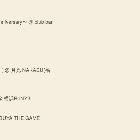
iversary〜 @ club bar
ィー] @ 月光 NAKASU(福
ケ @ 横浜ReNYβ
HIBUYA THE GAME