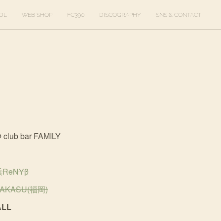
DL
WEB SHOP
FC390
DISCOGRAPHY
SNS & CONTACT
lub bar FAMILY
横浜ReNYβ
NAKASU(福岡)
ALL