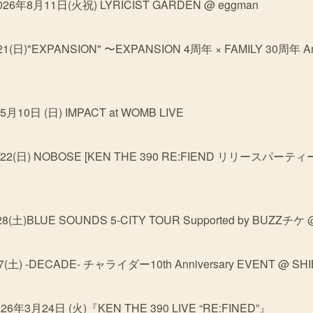
 2026年8月11日(火祝) LYRICIST GARDEN @ eggman
6/21(日)"EXPANSION" 〜EXPANSION 4周年 × FAMILY 30周年 Ann
 5月10日 (日) IMPACT at WOMB LIVE
 3/22(日) NOBOSE [KEN THE 390 RE:FIEND リリースパーテ
3/28(土)BLUE SOUNDS 5-CITY TOUR Supported by BUZZチ
 2/7(土) -DECADE- チャライダー10th Anniversary EVENT @ S
2026年3月24日 (火)『KEN THE 390 LIVE “RE:FINED”』