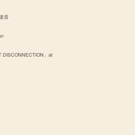
神楽音
an
T DISCONNECTION」at