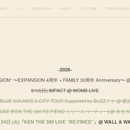
EWS
LIVE
BIOGRAPHY
MEDIA
YOUTUBE
STREAMING & 
-2026-
SION" 〜EXPANSION 4周年 × FAMILY 30周年 Anniversary〜 @ c
5/10(日) IMPACT @ WOMB LIVE
)BLUE SOUNDS 5-CITY TOUR Supported by BUZZチケ @ 
OBOSE [KEN THE 390 RE:FIEND リリースパーティー] @ 月光 
24日 (火)『KEN THE 390 LIVE “RE:FINED”』
@ WALL & W