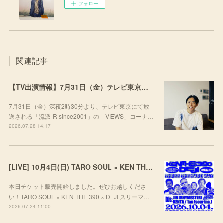
フォロー
関連記事
【TV出演情報】7月31日（金）テレビ東京「流派-R since2001」
7月31日（金）深夜2時30分より、テレビ東京にて放
送される「流派-R since2001」の「VIEWS」コーナ…
2026.07.28 14:17
[LIVE] 10月4日(日) TARO SOUL × KEN THE 390 × DEJI スリーマンLIVE "THREE THE HARD WAY” @ ORD. 代官山
本日チケット販売開始しました。ぜひお越しくださ
い！TARO SOUL × KEN THE 390 × DEJI スリーマ…
2026.07.24 11:00