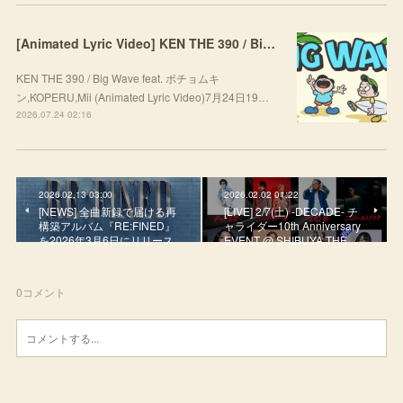
[Animated Lyric Video] KEN THE 390 / Big Wave feat. ポチョムキン,KOPERU,Mii
KEN THE 390 / Big Wave feat. ポチョムキ
ン,KOPERU,Mii (Animated Lyric Video)7月24日19…
2026.07.24 02:16
2026.02.13 03:00
2026.02.02 01:22
[NEWS] 全曲新録で届ける再
[LIVE] 2/7(土) -DECADE- チ
構築アルバム『RE:FINED』
ャライダー10th Anniversary
を2026年3月6日にリリース
EVENT @ SHIBUYA THE …
0
コメント