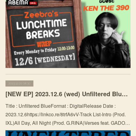
2023.12.01 08:30
[NEW EP] 2023.12.6 (wed) Unfiltered Blue -EP-
Title : Unfiltered BlueFormat : DigitalRelease Date :
2023.12.6https://linkco.re/8trfA6vV-Track List-Intro (Prod.
IXL)All Day, All Night (Prod. G.RINA)Verses feat. GADO…