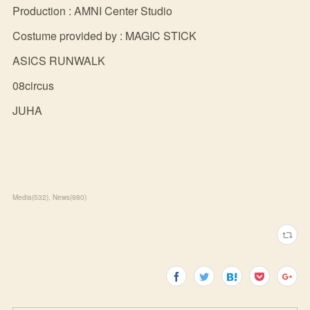
Production : AMNI Center Studio
Costume provided by : MAGIC STICK
ASICS RUNWALK
08circus
JUHA
Media
(
532
)
News
(
980
)