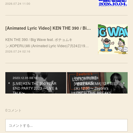
2026.07.24 11:00
[Animated Lyric Video] KEN THE 390 / Big Wave feat. ポチョムキン,KOPERU,Mii
KEN THE 390 / Big Wave feat. ポチョムキ
ン,KOPERU,Mii (Animated Lyric Video)7月24日19…
2026.07.24 02:16
2023.12.05 03:10
2023.12.04 08:36
[LIVE] KEN THE 390 YEAR
[WREP&ABEMA] 12月6日
END PARTY 2023 〜LIVE &
(水) 12:00〜 Zeebra's
TALK〜
LUNCH TIME BREAKS
0
コメント