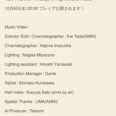
12月6日(水) 20:00 プレミア公開されます！
Music Video :
Director /Edit / Cinematographer : Kai Tada(AMNI)
Cinematographer : Hajime Imaruoka
Lighting : Nagisa Miyazono
Lighting assistant : Hiroshi Yamasaki
Production Manager : Dante
Stylist : Shintaro Kurokawa
Hair make : Kazuya Sato (amis by air)
Spetial Thanks : UMA(AMNI)
AI Producer : Tatsumi