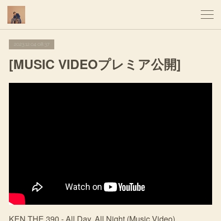
2023.12.04 08:37
[MUSIC VIDEOプレミア公開]
KEN THE 390 - All Day, All Night (Music Video)