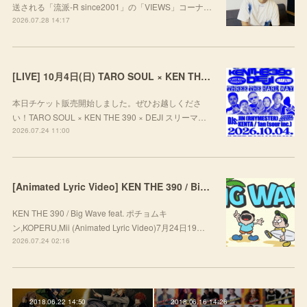
送される「流派-R since2001」の「VIEWS」コーナ…
2026.07.28 14:17
[LIVE] 10月4日(日) TARO SOUL × KEN THE 390 × DEJI スリーマンLIVE "THREE THE HARD WAY” @ ORD. 代官山
本日チケット販売開始しました。ぜひお越しくださ
い！TARO SOUL × KEN THE 390 × DEJI スリーマ…
2026.07.24 11:00
[Animated Lyric Video] KEN THE 390 / Big Wave feat. ポチョムキン,KOPERU,Mii
KEN THE 390 / Big Wave feat. ポチョムキ
ン,KOPERU,Mii (Animated Lyric Video)7月24日19…
2026.07.24 02:16
2018.06.22 14:50
2018.06.16 14:26