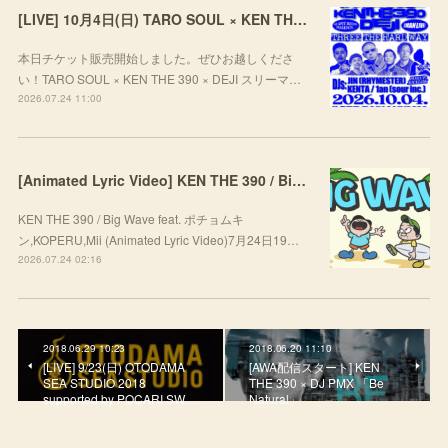
[LIVE] 10月4日(日) TARO SOUL × KEN THE 390 × DEJI スリーマンLIVE "THREE THE HARD WAY” @ ORD. 代官山
本日チケット販売開始しました。ぜひお越しくださ
い！TARO SOUL × KEN THE 390 × DEJI スリーマ…
2026.07.24 11:00
[Animated Lyric Video] KEN THE 390 / Big Wave feat. ポチョムキン,KOPERU,Mii
KEN THE 390 / Big Wave feat. ポチョムキ
ン,KOPERU,Mii (Animated Lyric Video)7月24日19…
2026.07.24 02:16
2018.06.29 10:23
2018.06.20 11:10
[LIVE] 9/23(日) OTODAMA
[AWA配信スタート] KEN
SEA STUDIO 2018
THE 390 × DJ PMX 「Be
supported by POCARI SW…
Natural」