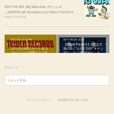
KEN THE 390 / Big Wave feat. ポチョムキ
ン,KOPERU,Mii (Animated Lyric Video)7月24日19…
2026.07.24 02:16
2017.05.12 07:44
2017.05.06 12:01
【インストアライブ】
【DBMS予約受付】CD"五月
5/21(日)16時スタート at タ
雨の君に"+LIVE DVD" ＃ケン
ワーレコード福岡パルコ店
ザワンマン 2016"サイン入…
0
コメント
プライバシーポリシー
特定商取引法に基づく表記