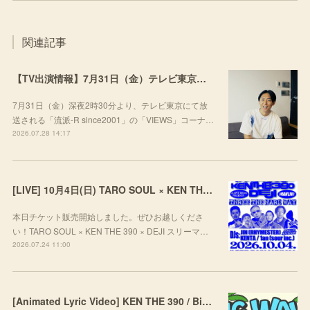
関連記事
【TV出演情報】7月31日（金）テレビ東京「流派-R since2001」
7月31日（金）深夜2時30分より、テレビ東京にて放
送される「流派-R since2001」の「VIEWS」コーナ…
2026.07.28 14:17
[LIVE] 10月4日(日) TARO SOUL × KEN THE 390 × DEJI スリーマンLIVE "THREE THE HARD WAY” @ ORD. 代官山
本日チケット販売開始しました。ぜひお越しくださ
い！TARO SOUL × KEN THE 390 × DEJI スリーマ…
2026.07.24 11:00
[Animated Lyric Video] KEN THE 390 / Big Wave feat. ポチョムキン,KOPERU,Mii