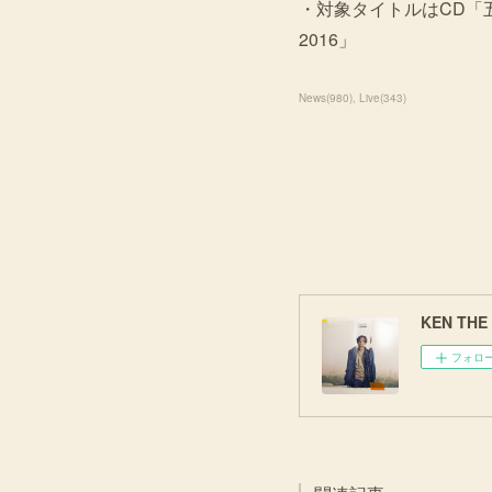
・対象タイトルはCD「五
2016」
News
(
980
)
Live
(
343
)
KEN THE 3
フォロ