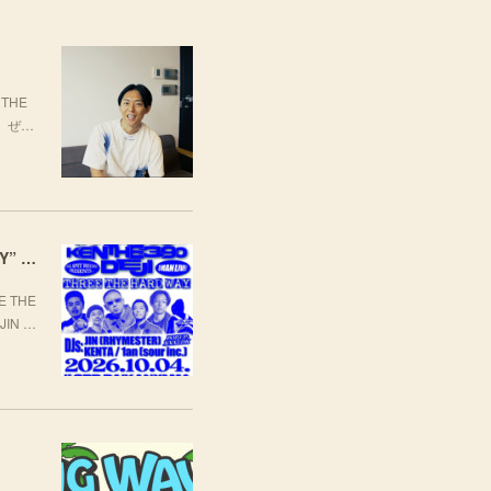
THE
場。ぜ…
[LIVE] 10月4日(日) TARO SOUL × KEN THE 390 × DEJI スリーマンLIVE "THREE THE HARD WAY” @ ORD. 代官山
 THE
JIN …