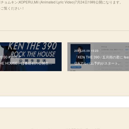
eat. ポチョムキン,KOPERU,Mii (Animated Lyric Video)7月24日19時公開になります。
fj_oぜひご覧ください！
2017.05.09 15:23
:00 #WREP
「KEN THE 390 / 五月雨の君に 
 THE HOUSE」は番組初の公開生…
信&アルバム予約がスタート。