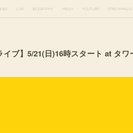
EWS
LIVE
BIOGRAPHY
MEDIA
YOUTUBE
STREAMING & 
ブ】5/21(日)16時スタート at 