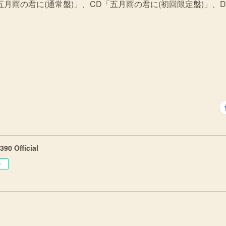
月雨の君に(通常盤)」、CD「五月雨の君に(初回限定盤)」、
90 Official
ー