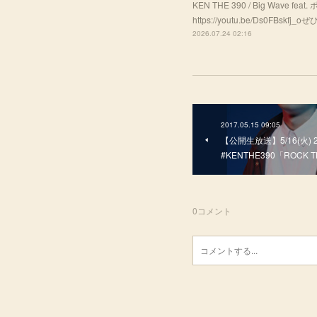
KEN THE 390 / Big Wave f
https://youtu.be/Ds0FBsk
2026.07.24 02:16
2017.05.15 09:05
【公開生放送】5/16(火) 20
#KENTHE390「ROCK
0
コメント