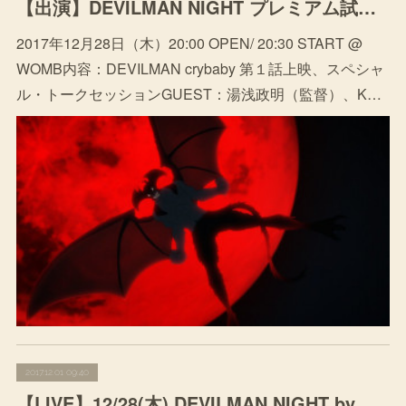
【出演】DEVILMAN NIGHT プレミアム試写会 by NETFLIX (応募リンクあり)
2017年12月28日（木）20:00 OPEN/ 20:30 START @
WOMB内容：DEVILMAN crybaby 第１話上映、スペシャ
ル・トークセッションGUEST：湯浅政明（監督）、K…
2017.12.01 09:40
【LIVE】12/28(木) DEVILMAN NIGHT by NETFLIX @ WOMB (night)