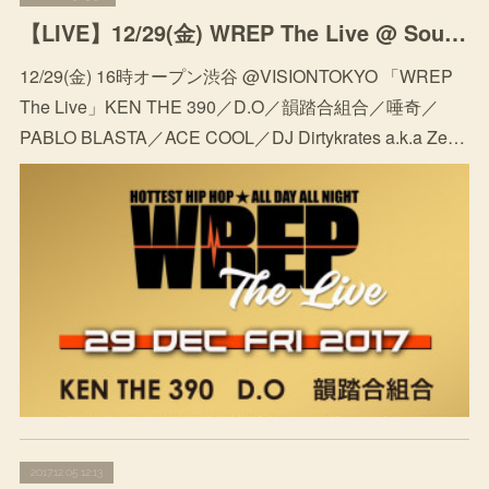
【LIVE】12/29(金) WREP The Live @ Sound Museum VISION
12/29(金) 16時オープン渋谷 @VISIONTOKYO 「WREP
The Live」KEN THE 390／D.O／韻踏合組合／唾奇／
PABLO BLASTA／ACE COOL／DJ Dirtykrates a.k.a Ze…
2017.12.05 12:13