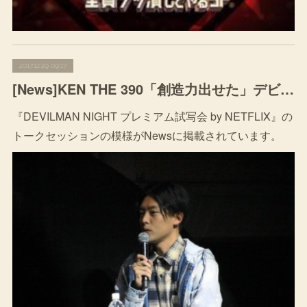
2017.12.29 09:17
[News]KEN THE 390「創造力出せた」デビルマンとラップの邂逅を語る（MusicVoice） - Yahoo!ニュース
『DEVILMAN NIGHT プレミアム試写会 by NETFLIX』の
トークセッションの模様がNewsに掲載されています。