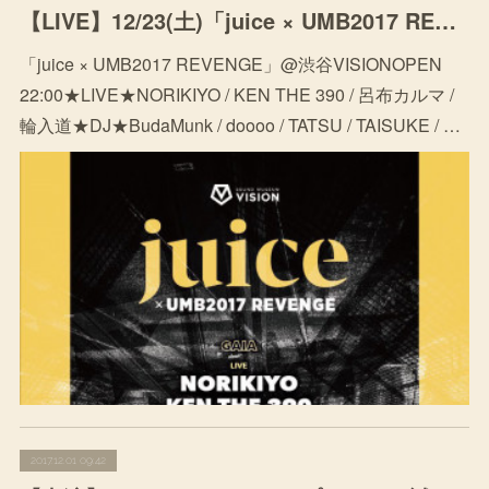
【LIVE】12/23(土)「juice × UMB2017 REVENGE」@ Sound Museum VISION (night)
「juice × UMB2017 REVENGE」@渋谷VISIONOPEN
22:00★LIVE★NORIKIYO / KEN THE 390 / 呂布カルマ /
輪入道★DJ★BudaMunk / doooo / TATSU / TAISUKE / …
2017.12.01 09:42