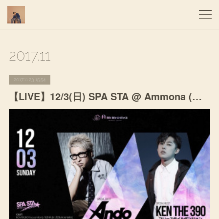
2017
.
11
2017.11.23 15:54
【LIVE】12/3(日) SPA STA @ Ammona (大阪)