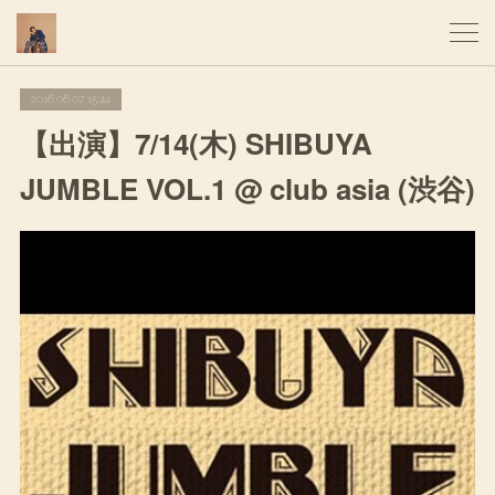
2016.06.07 15:44
【出演】7/14(木) SHIBUYA
JUMBLE VOL.1 @ club asia (渋谷)