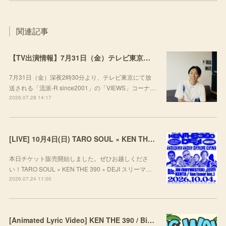
関連記事
【TV出演情報】7月31日（金）テレビ東京「流派-R since2001」
7月31日（金）深夜2時30分より、テレビ東京にて放
送される「流派-R since2001」の「VIEWS」コーナ…
2026.07.28 14:17
[LIVE] 10月4日(日) TARO SOUL × KEN THE 390 × DEJI スリーマンLIVE "THREE THE HARD WAY” @ ORD. 代官山
本日チケット販売開始しました。ぜひお越しくださ
い！TARO SOUL × KEN THE 390 × DEJI スリーマ…
2026.07.24 11:00
[Animated Lyric Video] KEN THE 390 / Big Wave feat. ポチョムキン,KOPERU,Mii