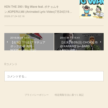
KEN THE 390 / Big Wave feat. ポチョムキ
ン,KOPERU,Mii (Animated Lyric Video)7月24日19…
2026.07.24 02:16
2016.06.08 14:21
2016.06.07 15:41
【出演】7/1(金)アマチュア
【出演】6/26(日) CHOICE IS
ボックス @ 梅田
@ KARAN堂(ex-BARD
NOON+CAFE(大阪)
LAND)(福島)
0
コメント
プライバシーポリシー
特定商取引法に基づく表記