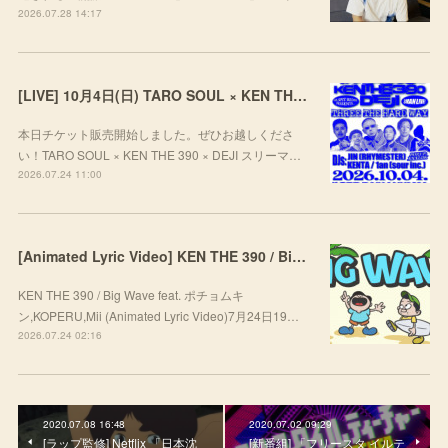
2026.07.28 14:17
[LIVE] 10月4日(日) TARO SOUL × KEN THE 390 × DEJI スリーマンLIVE "THREE THE HARD WAY” @ ORD. 代官山
本日チケット販売開始しました。ぜひお越しくださ
い！TARO SOUL × KEN THE 390 × DEJI スリーマ…
2026.07.24 11:00
[Animated Lyric Video] KEN THE 390 / Big Wave feat. ポチョムキン,KOPERU,Mii
KEN THE 390 / Big Wave feat. ポチョムキ
ン,KOPERU,Mii (Animated Lyric Video)7月24日19…
2026.07.24 02:16
2020.07.08 16:48
2020.07.02 09:29
[ラップ監修] Netflix 「日本沈
[新番組] 「フリースタ イルテ