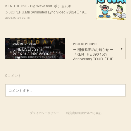
KEN THE 390 / Big Wave feat. ポチョムキ
ン,KOPERU,Mii (Animated Lyric Video)7月24日19…
2026.07.24 02:16
2020.05.27 05:28
2020.05.23 03:00
[LINE LIVE] 5/29(金)
ー 開催延期のお知らせ ー
VUENOS FINAL on LINE
『KEN THE 390 15th
LIVE
Anniversary TOUR「THE …
0
コメント
プライバシーポリシー
特定商取引法に基づく表記