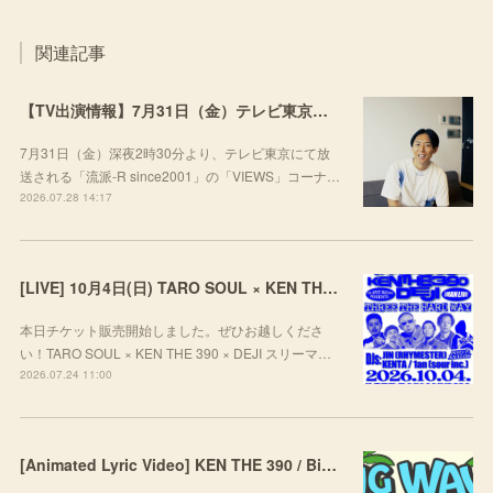
関連記事
【TV出演情報】7月31日（金）テレビ東京「流派-R since2001」
7月31日（金）深夜2時30分より、テレビ東京にて放
送される「流派-R since2001」の「VIEWS」コーナ…
2026.07.28 14:17
[LIVE] 10月4日(日) TARO SOUL × KEN THE 390 × DEJI スリーマンLIVE "THREE THE HARD WAY” @ ORD. 代官山
本日チケット販売開始しました。ぜひお越しくださ
い！TARO SOUL × KEN THE 390 × DEJI スリーマ…
2026.07.24 11:00
[Animated Lyric Video] KEN THE 390 / Big Wave feat. ポチョムキン,KOPERU,Mii