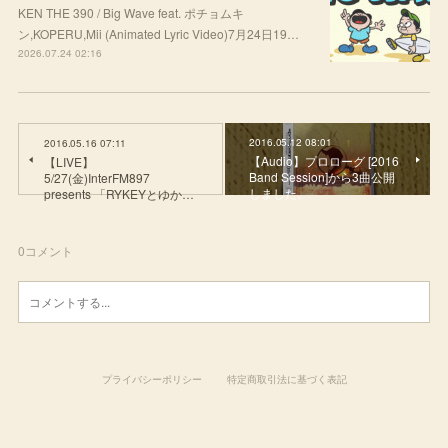
KEN THE 390 / Big Wave feat. ポチョムキ
ン,KOPERU,Mii (Animated Lyric Video)7月24日19…
2026.07.24 02:16
2016.05.12 08:01
2016.05.16 07:11
【Audio】プロローグ [2016
【LIVE】
Band Session]から3曲公開
5/27(金)InterFM897
しました。
presents 「RYKEYとゆか…
0
コメント
プライバシーポリシー
特定商取引法に基づく表記