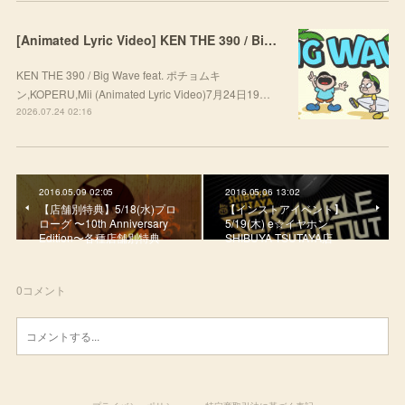
[Animated Lyric Video] KEN THE 390 / Big Wave feat. ポチョムキン,KOPERU,Mii
KEN THE 390 / Big Wave feat. ポチョムキ
ン,KOPERU,Mii (Animated Lyric Video)7月24日19…
2026.07.24 02:16
2016.05.09 02:05
2016.05.06 13:02
【店舗別特典】5/18(水)プロ
【インストアイベント】
ローグ 〜10th Anniversary
5/19(木) e☆イヤホン
Edition〜各種店舗別特典
SHIBUYA TSUTAYA店
0
コメント