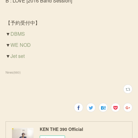
B : LOVE [2016 Band Session]
【予約受付中】
▼
DBMS
▼
WE NOD
▼
Jet set
News
(
980
)
KEN THE 390 Official