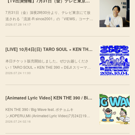
【TV出演情報】7月31日（金）テレビ東京「流派-R since2001」
7月31日（金）深夜2時30分より、テレビ東京にて放
送される「流派-R since2001」の「VIEWS」コーナ…
2026.07.28 14:17
[LIVE] 10月4日(日) TARO SOUL × KEN THE 390 × DEJI スリーマンLIVE "THREE THE HARD WAY” @ ORD. 代官山
本日チケット販売開始しました。ぜひお越しくださ
い！TARO SOUL × KEN THE 390 × DEJI スリーマ…
2026.07.24 11:00
[Animated Lyric Video] KEN THE 390 / Big Wave feat. ポチョムキン,KOPERU,Mii
KEN THE 390 / Big Wave feat. ポチョムキ
ン,KOPERU,Mii (Animated Lyric Video)7月24日19…
2026.07.24 02:16