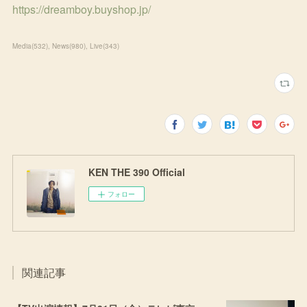
https://dreamboy.buyshop.jp/
Media
(
532
)
News
(
980
)
Live
(
343
)
KEN THE 390 Official
フォロー
関連記事