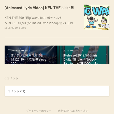
[Animated Lyric Video] KEN THE 390 / Big Wave feat. ポチョムキン,KOPERU,Mii
KEN THE 390 / Big Wave feat. ポチョムキ
ン,KOPERU,Mii (Animated Lyric Video)7月24日19…
2026.07.24 02:16
2019.05.08 05:37
2019.05.07 07:32
[TV]テレビ東京 5月10日
[Release] 2019/5/10(Fri)
(金)26:30~「流派-R since
Digital Single 「Nobody
2001」
Else feat. ACE COOL.Mo…
0
コメント
プライバシーポリシー
特定商取引法に基づく表記