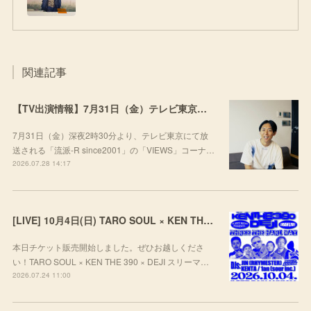
関連記事
【TV出演情報】7月31日（金）テレビ東京「流派-R since2001」
7月31日（金）深夜2時30分より、テレビ東京にて放
送される「流派-R since2001」の「VIEWS」コーナ…
2026.07.28 14:17
[LIVE] 10月4日(日) TARO SOUL × KEN THE 390 × DEJI スリーマンLIVE "THREE THE HARD WAY” @ ORD. 代官山
本日チケット販売開始しました。ぜひお越しくださ
い！TARO SOUL × KEN THE 390 × DEJI スリーマ…
2026.07.24 11:00