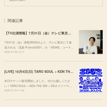
関連記事
【TV出演情報】7月31日（金）テレビ東京「流派-R since2001」
7月31日（金）深夜2時30分より、テレビ東京にて放
送される「流派-R since2001」の「VIEWS」コーナ…
2026.07.28 14:17
[LIVE] 10月4日(日) TARO SOUL × KEN THE 390 × DEJI スリーマンLIVE "THREE THE HARD WAY” @ ORD. 代官山
本日チケット販売開始しました。ぜひお越しくださ
い！TARO SOUL × KEN THE 390 × DEJI スリーマ…
2026.07.24 11:00