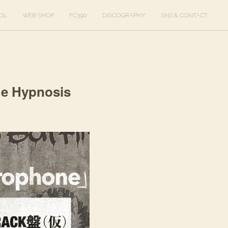
DL
WEB SHOP
FC390
DISCOGRAPHY
SNS & CONTACT
 Hypnosis