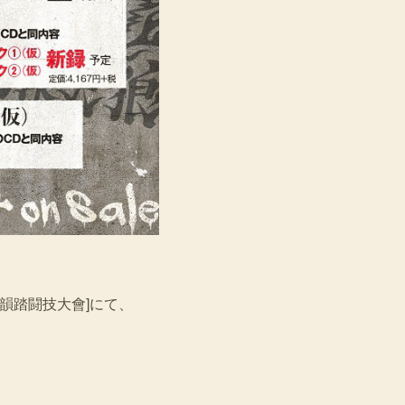
シナガワ《韻踏闘技大會]にて、