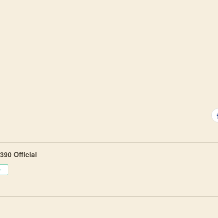
90 Official
ー