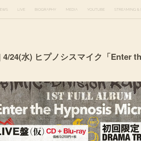
EWS
LIVE
BIOGRAPHY
MEDIA
YOUTUBE
STREAMING & 
 4/24(水) ヒプノシスマイク「Enter the