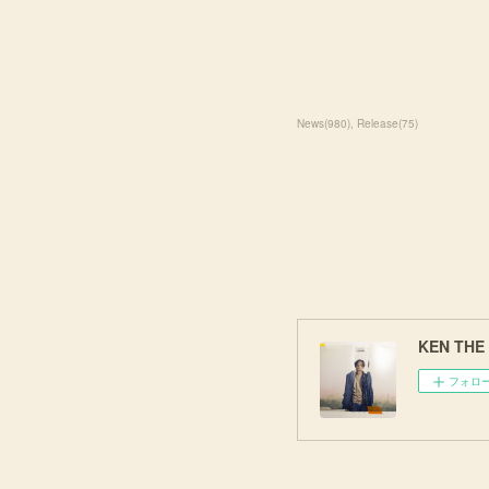
News
(
980
)
Release
(
75
)
KEN THE 3
フォロ