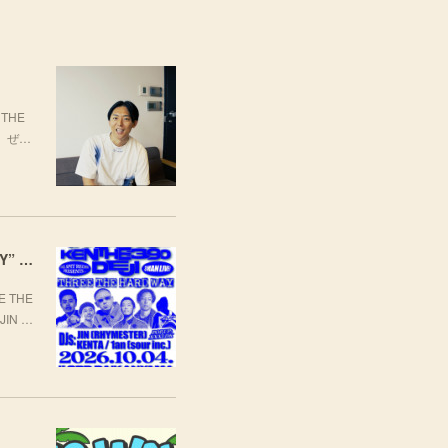
THE
場。ぜ…
[LIVE] 10月4日(日) TARO SOUL × KEN THE 390 × DEJI スリーマンLIVE "THREE THE HARD WAY” @ ORD. 代官山
 THE
JIN …