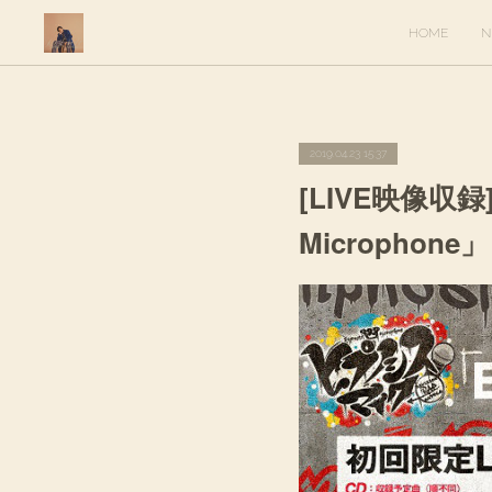
HOME
N
2019.04.23 15:37
[LIVE映像収録]
Microphone」