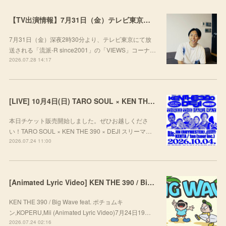
【TV出演情報】7月31日（金）テレビ東京「流派-R since2001」
7月31日（金）深夜2時30分より、テレビ東京にて放
送される「流派-R since2001」の「VIEWS」コーナ…
2026.07.28 14:17
[LIVE] 10月4日(日) TARO SOUL × KEN THE 390 × DEJI スリーマンLIVE "THREE THE HARD WAY” @ ORD. 代官山
本日チケット販売開始しました。ぜひお越しくださ
い！TARO SOUL × KEN THE 390 × DEJI スリーマ…
2026.07.24 11:00
[Animated Lyric Video] KEN THE 390 / Big Wave feat. ポチョムキン,KOPERU,Mii
KEN THE 390 / Big Wave feat. ポチョムキ
ン,KOPERU,Mii (Animated Lyric Video)7月24日19…
2026.07.24 02:16