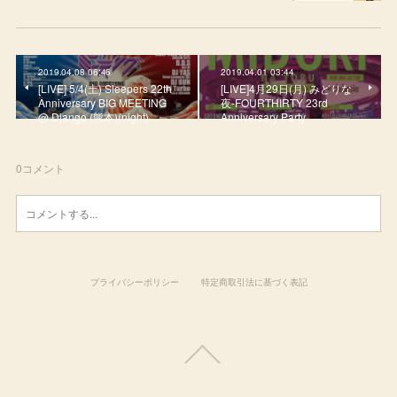
2019.04.08 06:46
2019.04.01 03:44
[LIVE] 5/4(土) Sleepers 22th
[LIVE]4月29日(月) みどりな
Anniversary BIG MEETING
夜-FOURTHIRTY 23rd
@ Django (熊本)(night)
Anniversary Party
0
コメント
プライバシーポリシー
特定商取引法に基づく表記