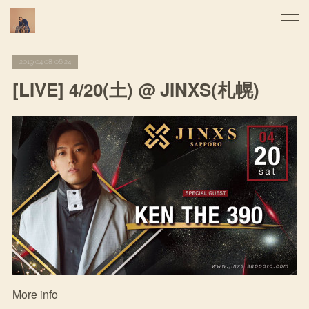
2019.04.08 06:24
[LIVE] 4/20(土) @ JINXS(札幌)
More info