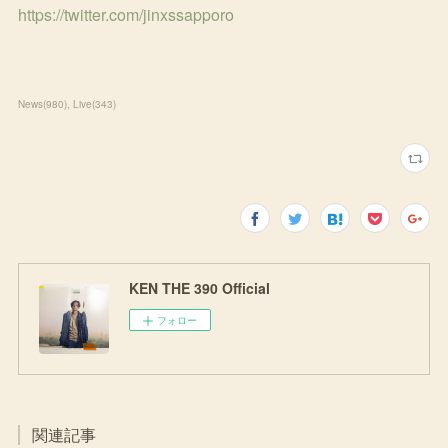
https://twitter.com/jinxssapporo
News
(
980
)
Live
(
343
)
KEN THE 390 Official
フォロー
関連記事