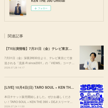
KEN THE 390 Official
フォロー
関連記事
【TV出演情報】7月31日（金）テレビ東京「流派-R since2001」
7月31日（金）深夜2時30分より、テレビ東京にて放
送される「流派-R since2001」の「VIEWS」コーナ…
2026.07.28 14:17
[LIVE] 10月4日(日) TARO SOUL × KEN THE 390 × DEJI スリーマンLIVE "THREE THE HARD WAY” @ ORD. 代官山
本日チケット販売開始しました。ぜひお越しくださ
い！TARO SOUL × KEN THE 390 × DEJI スリーマ…
2026.07.24 11:00