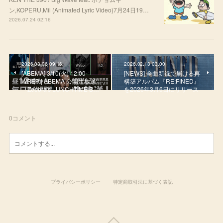
ン,KOPERU,Mii (Animated Lyric Video)7月24日19…
2026.07.24 02:16
2026.03.06 09:16
2026.02.13 03:00
[ABEMA] 3/10(火) 12:00-
[NEWS] 全曲新録で届ける再
WREP | ABEMA 公開生放送
構築アルバム『RE:FINED』
『Zeebra's LUNCHTIME B…
を2026年3月6日にリリース
0
コメント
プライバシーポリシー
特定商取引法に基づく表記