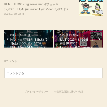
KEN THE 390 / Big Wave feat. ポチョムキ
ン,KOPERU,Mii (Animated Lyric Video)7月24日19…
2026.07.24 02:16
2025.10.11 05:40
2025.08.20 12:55
[ゲスト出演] 12月18日(木)19
[LIVE] 2025年8月30日（土）
日(金) 「GO UEKI 50TH
原宿 RUIDO 3rd
BIRTHDAY EVENT DISCO…
ANNIVERSARY presents. …
0
コメント
プライバシーポリシー
特定商取引法に基づく表記