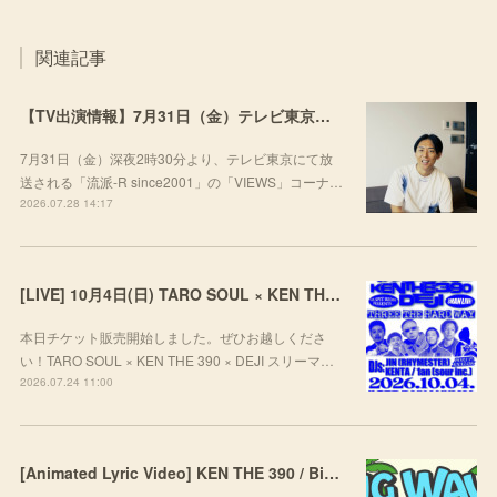
関連記事
【TV出演情報】7月31日（金）テレビ東京「流派-R since2001」
7月31日（金）深夜2時30分より、テレビ東京にて放
送される「流派-R since2001」の「VIEWS」コーナ…
2026.07.28 14:17
[LIVE] 10月4日(日) TARO SOUL × KEN THE 390 × DEJI スリーマンLIVE "THREE THE HARD WAY” @ ORD. 代官山
本日チケット販売開始しました。ぜひお越しくださ
い！TARO SOUL × KEN THE 390 × DEJI スリーマ…
2026.07.24 11:00
[Animated Lyric Video] KEN THE 390 / Big Wave feat. ポチョムキン,KOPERU,Mii