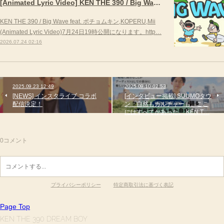
[Animated Lyric Video] KEN THE 390 / Big Wave feat. ポチョムキン,KOPERU,Mii
KEN THE 390 / Big Wave feat. ポチョムキン,KOPERU,Mii
(Animated Lyric Video)7月24日19時公開になります。http…
2026.07.24 02:16
2025.09.23 12:49
2025.09.10 02:53
[NEWS] インスタライブ コラボ
[インタビュー掲載] SUUMOタウ
配信決定！
ン「自然もカルチャーも、ここ
にはすべてがあった。 KEN T…
0
コメント
プライバシーポリシー
特定商取引法に基づく表記
Page Top
KEN THE 390 DREAM BOY