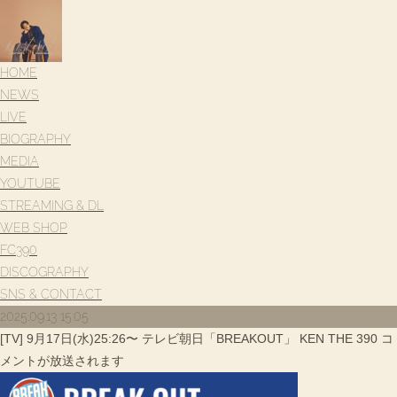
HOME
NEWS
LIVE
BIOGRAPHY
MEDIA
YOUTUBE
STREAMING & DL
WEB SHOP
FC390
DISCOGRAPHY
SNS & CONTACT
2025.09.13 15:05
[TV] 9月17日(水)25:26〜 テレビ朝日「BREAKOUT」 KEN THE 390 コ
メントが放送されます