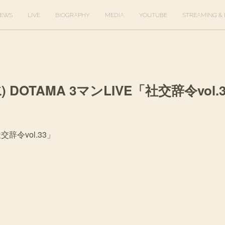
EWS
LIVE
BIOGRAPHY
MEDIA
YOUTUBE
STREAMING & 
水) DOTAMA 3マンLIVE「社交辞令vol.
交辞令vol.33」