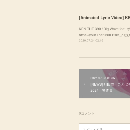
[Animated Lyric Video]
KEN THE 390 / Big Wave f
https://youtu.be/Ds0FBsk
2026.07.24 02:16
2024.07.03 08:55
[NEWS] 町田市「こ
2024」審査員
0
コメント