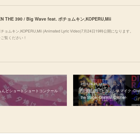
 KEN THE 390 / Big Wave feat. ポチョムキン,KOPERU,Mii
eat. ポチョムキン,KOPERU,Mii (Animated Lyric Video)7月24日19時公開になります。
fj_oぜひご覧ください！
2024.06.25 12:50
とばらんどショートショートコンクール
[音楽監督]『ヒプノシスマイク -Division
the Stage -Grateful Cypher-