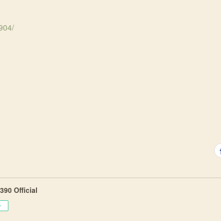
904/
90 Official
ー