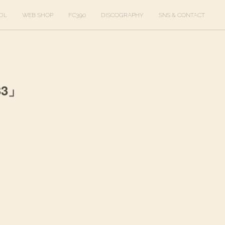
DL
WEB SHOP
FC390
DISCOGRAPHY
SNS & CONTACT
33」