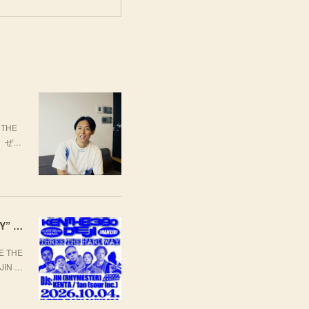
THE
場。ぜ…
[LIVE] 10月4日(日) TARO SOUL × KEN THE 390 × DEJI スリーマンLIVE "THREE THE HARD WAY” @ ORD. 代官山
 THE
JIN …