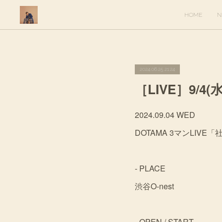
HOME
N
2024.06.25 21:24
［LIVE］9/4(
2024.09.04 WED
DOTAMA 3マンLIVE「社
- PLACE
渋谷O-nest
- OPEN / START