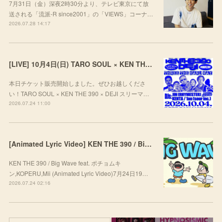
7月31日（金）深夜2時30分より、テレビ東京にて放
送される「流派-R since2001」の「VIEWS」コーナ…
2026.07.28 14:17
[LIVE] 10月4日(日) TARO SOUL × KEN THE 390 × DEJI スリーマンLIVE "THREE THE HARD WAY” @ ORD. 代官山
本日チケット販売開始しました。ぜひお越しくださ
い！TARO SOUL × KEN THE 390 × DEJI スリーマ…
2026.07.24 11:00
[Animated Lyric Video] KEN THE 390 / Big Wave feat. ポチョムキン,KOPERU,Mii
KEN THE 390 / Big Wave feat. ポチョムキ
ン,KOPERU,Mii (Animated Lyric Video)7月24日19…
2026.07.24 02:16