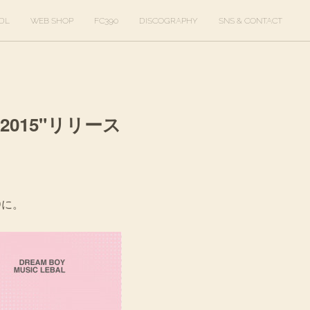
DL
WEB SHOP
FC390
DISCOGRAPHY
SNS & CONTACT
 2015"リリース
Dに。