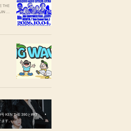
 THE
JIN …
99号 KEN THE 390と#KT
います。