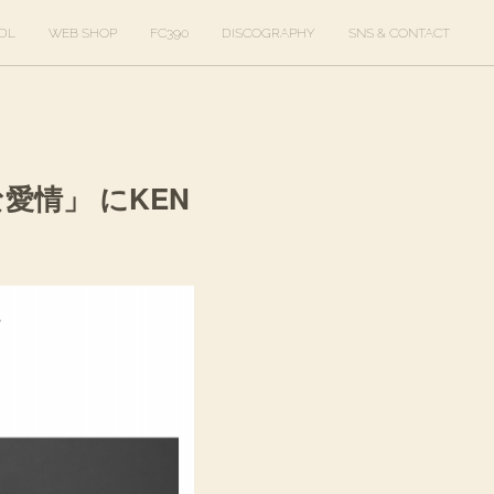
DL
WEB SHOP
FC390
DISCOGRAPHY
SNS & CONTACT
常な愛情」 にKEN