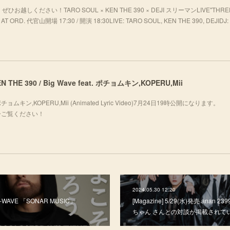
ください！TARO SOUL × KEN THE 390 × DEJI スリーマンLIVE"THREE
T ORD. 代官山開場 17:30 / 開演 18:30LIVE: TARO SOUL, KEN THE 390, DEJIDJ: 
 KEN THE 390 / Big Wave feat. ポチョムキン,KOPERU,Mii
eat. ポチョムキン,KOPERU,Mii (Animated Lyric Video)7月24日19時公開になります。
fj_oぜひご覧ください！
2024.05.30 12:20
- J-WAVE 「SONAR MUSIC」
[Magazine] 5/29(水)発売 anan 23
ちゃん さんとの対談が掲載されて