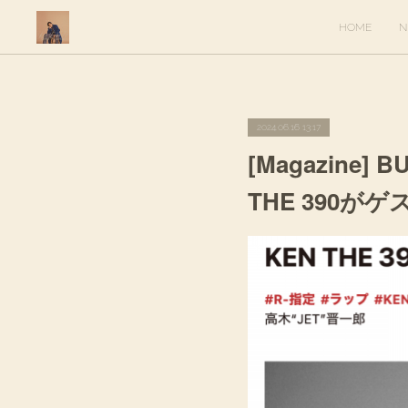
HOME
N
2024.06.16 13:17
[Magazine
THE 390