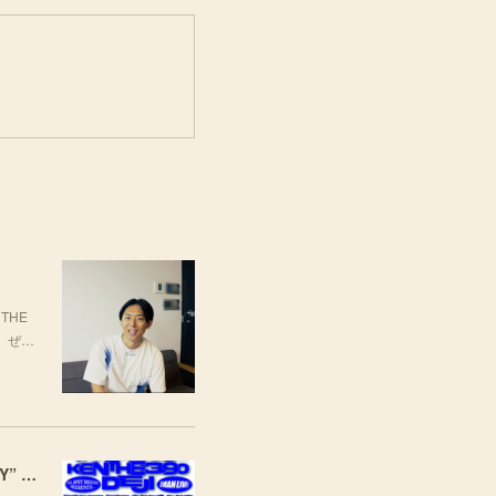
THE
場。ぜ…
[LIVE] 10月4日(日) TARO SOUL × KEN THE 390 × DEJI スリーマンLIVE "THREE THE HARD WAY” @ ORD. 代官山