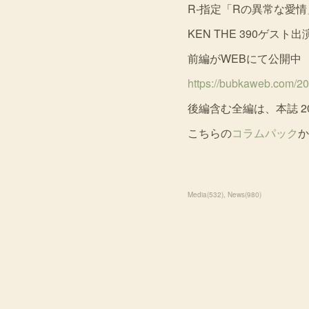
R-指定「Rの異常な愛情
KEN THE 390ゲスト出
前編がWEBにて公開中
https://bubkaweb.com/2
後編含む全編は、本誌 20
こちらの
コラムパック
か
Media
(
532
)
News
(
980
)