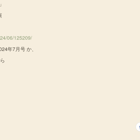
」
演
024/06/125209/
24年7月号 か、
ら