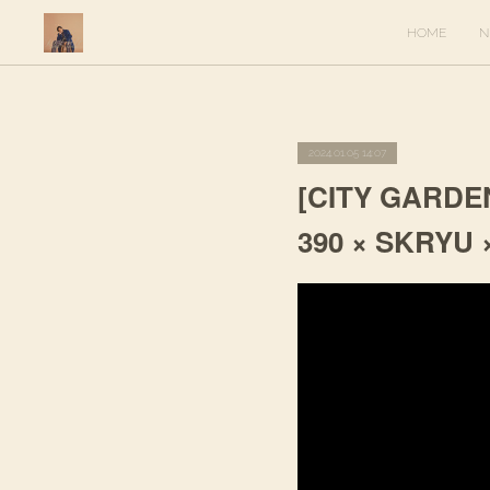
HOME
N
2024.01.05 14:07
[CITY GARDE
390 × SKRYU 