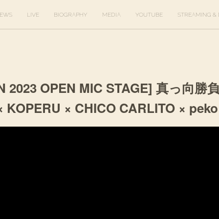
EWS
LIVE
BIOGRAPHY
MEDIA
YOUTUBE
STREAMING & 
N 2023 OPEN MIC STAGE] 真っ向勝負 
× KOPERU × CHICO CARLITO × peko