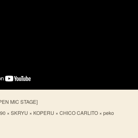
PEN MIC STAGE]
 × SKRYU × KOPERU × CHICO CARLITO × peko