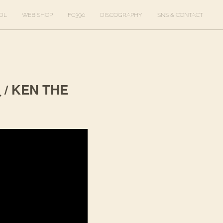
DL
WEB SHOP
FC390
DISCOGRAPHY
SNS & CONTACT
/ KEN THE