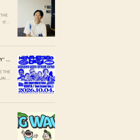
THE
場。ぜ…
[LIVE] 10月4日(日) TARO SOUL × KEN THE 390 × DEJI スリーマンLIVE "THREE THE HARD WAY” @ ORD. 代官山
 THE
JIN …