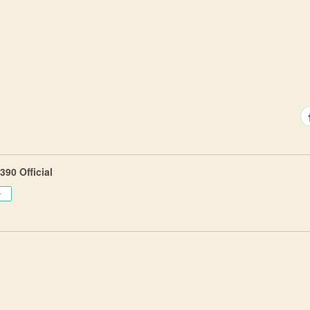
90 Official
ー