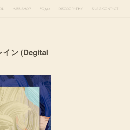
DL
WEB SHOP
FC390
DISCOGRAPHY
SNS & CONTACT
レイン (Degital