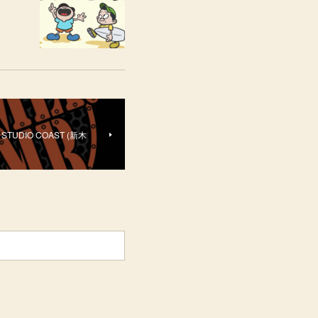
@ STUDIO COAST (新木