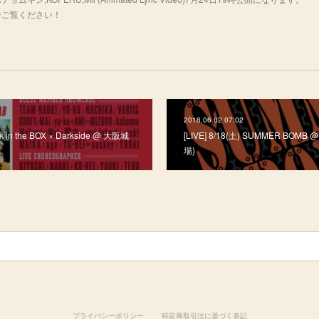
fj_oぜひご覧ください！
2018.06.02 07:02
ck in the BOX × Darkside @ 大阪城
[LIVE] 8/18(土) SUMMER BOMB 
場)
プライバシーポリシー
特定商取引法に基づく表記