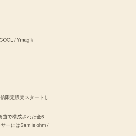
OOL / Ymagik
グ＆配信限定販売スタートし
楽曲で構成された全6
はSam is ohm /