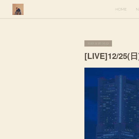
HOME
N
2022.11.18 05:52
[LIVE]12/25