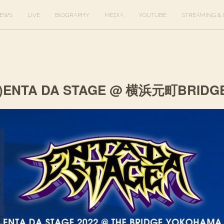
EWS
LIVE
BIOGRAPHY
MEDIA
YOUTUBE
STREAMING & 
(日)ENTA DA STAGE @ 横浜元町BRIDG