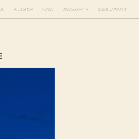
DL
WEB SHOP
FC390
DISCOGRAPHY
SNS & CONTACT
E