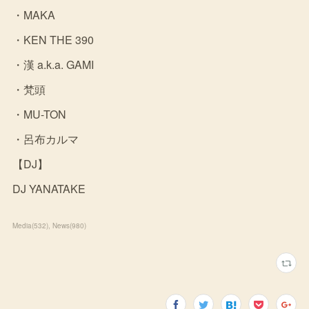
・MAKA
・KEN THE 390
・漢 a.k.a. GAMI
・梵頭
・MU-TON
・呂布カルマ
【DJ】
DJ YANATAKE
Media
(
532
)
News
(
980
)