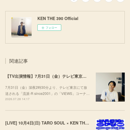
KEN THE 390 Official
フォロー
関連記事
【TV出演情報】7月31日（金）テレビ東京「流派-R since2001」
7月31日（金）深夜2時30分より、テレビ東京にて放
送される「流派-R since2001」の「VIEWS」コーナ…
2026.07.28 14:17
[LIVE] 10月4日(日) TARO SOUL × KEN THE 390 × DEJI スリーマンLIVE "THREE THE HARD WAY” @ ORD. 代官山