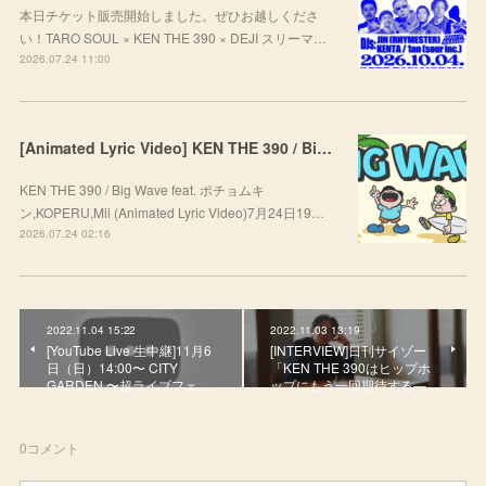
本日チケット販売開始しました。ぜひお越しくださ
い！TARO SOUL × KEN THE 390 × DEJI スリーマ…
2026.07.24 11:00
[Animated Lyric Video] KEN THE 390 / Big Wave feat. ポチョムキン,KOPERU,Mii
KEN THE 390 / Big Wave feat. ポチョムキ
ン,KOPERU,Mii (Animated Lyric Video)7月24日19…
2026.07.24 02:16
2022.11.04 15:22
2022.11.03 13:19
[YouTube Live 生中継]11月6
[INTERVIEW]日刊サイゾー
日（日）14:00〜 CITY
「KEN THE 390はヒップホ
GARDEN 〜超ライブフェ…
ップにもう一回期待する―…
0
コメント