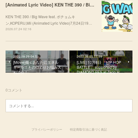
[Animated Lyric Video] KEN THE 390 / Big Wave feat. ポチョムキン,KOPERU,Mii
KEN THE 390 / Big Wave feat. ポチョムキ
ン,KOPERU,Mii (Animated Lyric Video)7月24日19…
2026.07.24 02:16
2022.09.29 04:53
2022.09.05 11:59
[Movie]働くあなたにエネル
[LIVE] 10月8日 「HIP HOP
ギーを！ものづくりお悩み大
BATTLE」 supported by
相談会！
DIAMOND FES at Zepp H…
0
コメント
プライバシーポリシー
特定商取引法に基づく表記