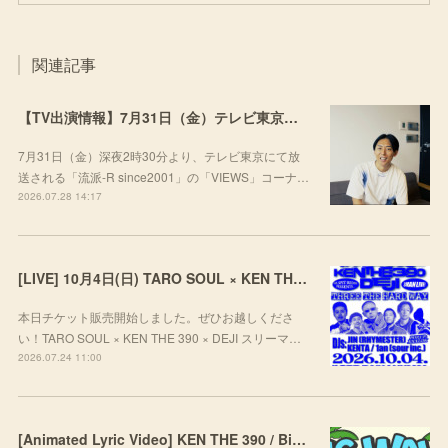
関連記事
【TV出演情報】7月31日（金）テレビ東京「流派-R since2001」
7月31日（金）深夜2時30分より、テレビ東京にて放
送される「流派-R since2001」の「VIEWS」コーナ…
2026.07.28 14:17
[LIVE] 10月4日(日) TARO SOUL × KEN THE 390 × DEJI スリーマンLIVE "THREE THE HARD WAY” @ ORD. 代官山
本日チケット販売開始しました。ぜひお越しくださ
い！TARO SOUL × KEN THE 390 × DEJI スリーマ…
2026.07.24 11:00
[Animated Lyric Video] KEN THE 390 / Big Wave feat. ポチョムキン,KOPERU,Mii