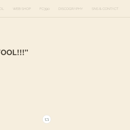
DL
WEB SHOP
FC390
DISCOGRAPHY
SNS & CONTACT
OOL!!!"