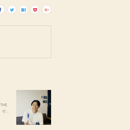
THE
場。ぜ…