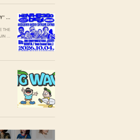
[LIVE] 10月4日(日) TARO SOUL × KEN THE 390 × DEJI スリーマンLIVE "THREE THE HARD WAY” @ ORD. 代官山
 THE
JIN …