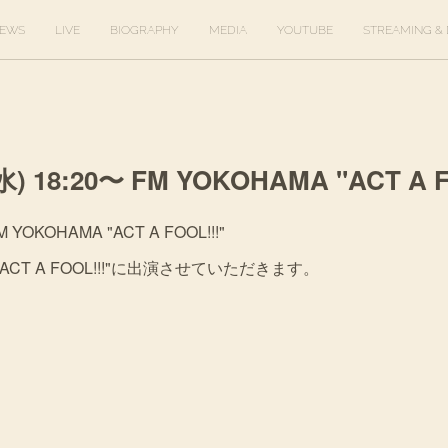
EWS
LIVE
BIOGRAPHY
MEDIA
YOUTUBE
STREAMING & 
(水) 18:20〜 FM YOKOHAMA "ACT A F
FM YOKOHAMA "ACT A FOOL!!!"
"ACT A FOOL!!!"に出演させていただきます。