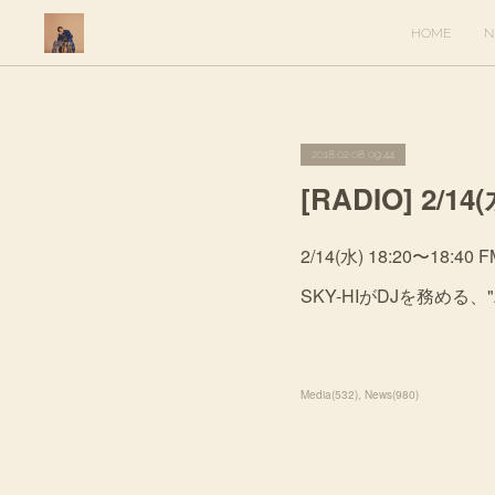
HOME
N
2018.02.08 09:44
[RADIO] 2/14
2/14(水) 18:20〜18:40 
SKY-HIがDJを務める、
Media
(
532
)
News
(
980
)