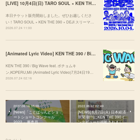
[LIVE] 10月4日(日) TARO SOUL × KEN THE 390 × DEJI スリーマンLIVE "THREE THE HARD WAY” @ ORD. 代官山
本日チケット販売開始しました。ぜひお越しくださ
い！TARO SOUL × KEN THE 390 × DEJI スリーマ…
2026.07.24 11:00
[Animated Lyric Video] KEN THE 390 / Big Wave feat. ポチョムキン,KOPERU,Mii
KEN THE 390 / Big Wave feat. ポチョムキ
ン,KOPERU,Mii (Animated Lyric Video)7月24日19…
2026.07.24 02:16
2022.06.16 05:03
2022.06.07 02:49
[News]「ことばらんどショ
[NEWS] 6月7日(火) 日本経済
ートショートコンクール
新聞 朝刊にKEN THE 390イ
2022 」審査員
ンタビューが掲載されまし…
0
コメント