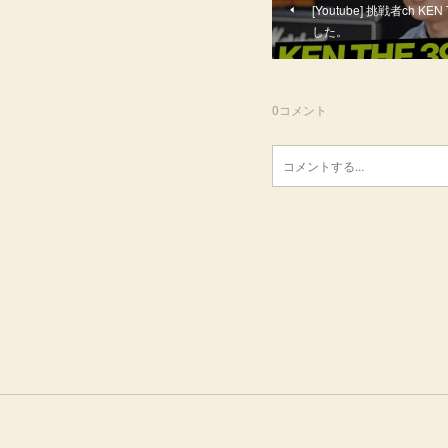
[Youtube] 挑戦者ch 
した。
0
コメント