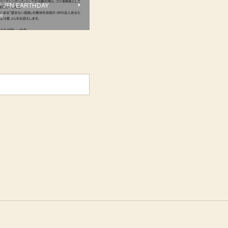
0 「JFN EARTHDAY
INI」」