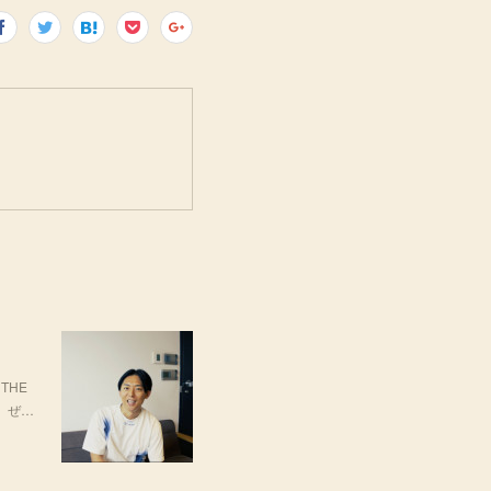
THE
場。ぜ…