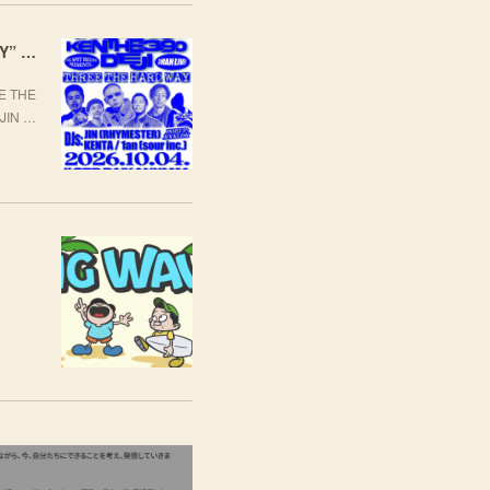
[LIVE] 10月4日(日) TARO SOUL × KEN THE 390 × DEJI スリーマンLIVE "THREE THE HARD WAY” @ ORD. 代官山
 THE
JIN …