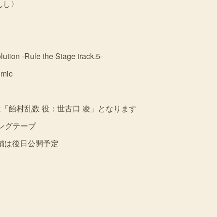
んし〉
lution -Rule the Stage track.5-
 mic
トは「飴村乱数 役：世古口 凌」となります
ングテープ
舗は後日公開予定