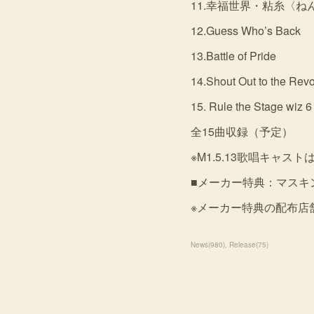
11.幸福世界・粘糸〈ね
12.Guess Who’s Back
13.Battle of Pride
14.Shout Out to the Revo
15. Rule the Stage wiz 6
全15曲収録（予定）
※M1.5.13歌唱キャス
■メーカー特典：マスキ
※メーカー特典の配布店
News
(
980
)
Release
(
75
)