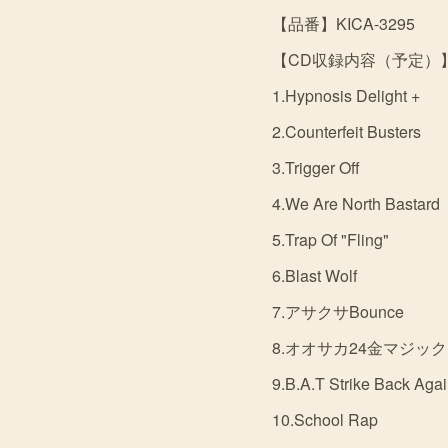
【品番】KICA-3295
【CD収録内容（予定）
1.Hypnosis Delight +
2.Counterfeit Busters
3.Trigger Off
4.We Are North Bastard
5.Trap Of "Fling"
6.Blast Wolf
7.アサクサBounce
8.オオサカ24金マジック
9.B.A.T Strike Back Agai
10.School Rap