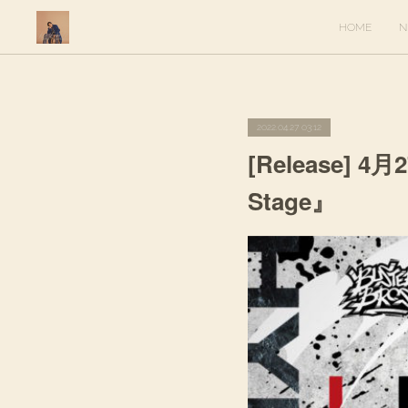
HOME
N
2022.04.27 03:12
[Release] 
Stage』