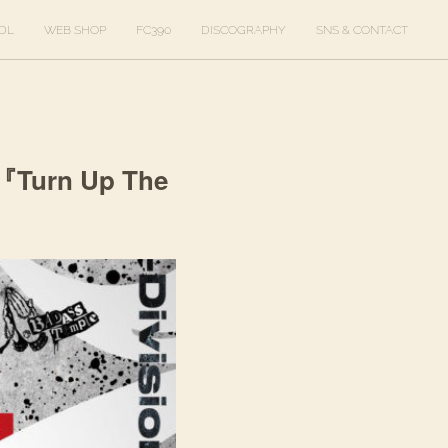
DL
WEB SHOP
FC390
DISCOGRAPHY
SNS & CONTACT
urn Up The