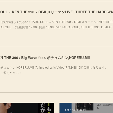
ください！TARO SOUL × KEN THE 390 × DEJI スリーマンLIVE"THREE
T ORD. 代官山開場 17:30 / 開演 18:30LIVE: TARO SOUL, KEN THE 390, DEJIDJ: 
 KEN THE 390 / Big Wave feat. ポチョムキン,KOPERU,Mii
eat. ポチョムキン,KOPERU,Mii (Animated Lyric Video)7月24日19時公開になります。
fj_oぜひご覧ください！
2022.04.22 07:22