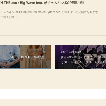
 KEN THE 390 / Big Wave feat. ポチョムキン,KOPERU,Mii
eat. ポチョムキン,KOPERU,Mii (Animated Lyric Video)7月24日19時公開になります。
fj_oぜひご覧ください！
2021.12.29 05:22
 「3PREMIER」 KEN THE 390 / 漢
[TV] 2022年1月2日（日）21:00～
うSTUDIO COAST フリースタ