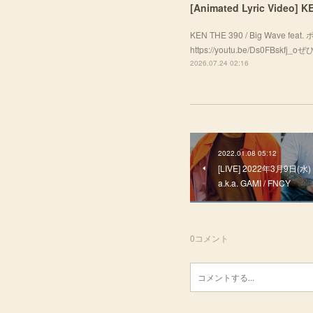
[Animated Lyric Video]
KEN THE 390 / Big Wave f
https://youtu.be/Ds0FBsk
2026.07.24 02:16
2022.01.08 05:12
[LIVE] 2022年3月9日(水)
a.k.a. GAMI / FNCY
0
コメント