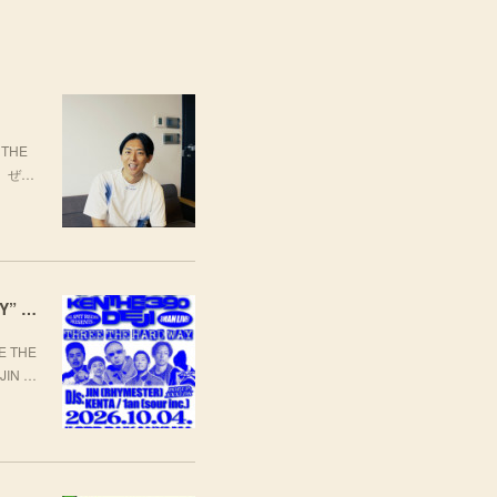
THE
場。ぜ…
[LIVE] 10月4日(日) TARO SOUL × KEN THE 390 × DEJI スリーマンLIVE "THREE THE HARD WAY” @ ORD. 代官山
 THE
JIN …