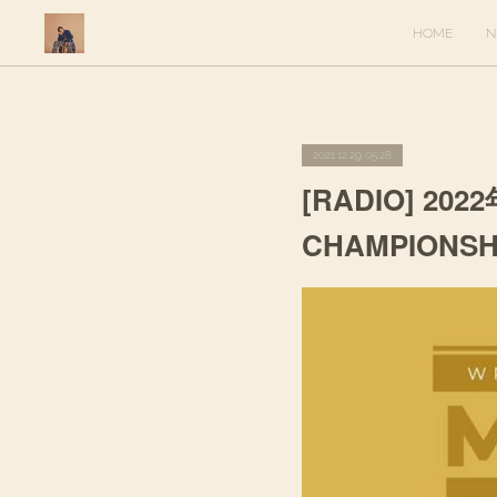
HOME
N
2021.12.29 05:28
[RADIO] 202
CHAMPION