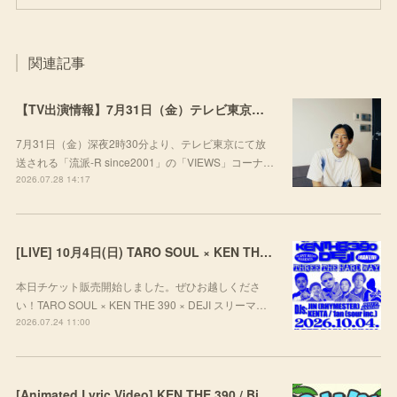
関連記事
【TV出演情報】7月31日（金）テレビ東京「流派-R since2001」
7月31日（金）深夜2時30分より、テレビ東京にて放
送される「流派-R since2001」の「VIEWS」コーナ…
2026.07.28 14:17
[LIVE] 10月4日(日) TARO SOUL × KEN THE 390 × DEJI スリーマンLIVE "THREE THE HARD WAY” @ ORD. 代官山
本日チケット販売開始しました。ぜひお越しくださ
い！TARO SOUL × KEN THE 390 × DEJI スリーマ…
2026.07.24 11:00
[Animated Lyric Video] KEN THE 390 / Big Wave feat. ポチョムキン,KOPERU,Mii