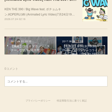
KEN THE 390 / Big Wave feat. ポチョムキ
ン,KOPERU,Mii (Animated Lyric Video)7月24日19…
2026.07.24 02:16
2017.09.01 10:12
2017.08.28 15:35
【掲載】フリーマガジン「ス
【生放送】8/30(水)19:30〜
テージぴあ 9+10月号」
21:00 『超・タワレコライ
ブ』 ～舞台『TOKYO TRI…
0
コメント
プライバシーポリシー
特定商取引法に基づく表記