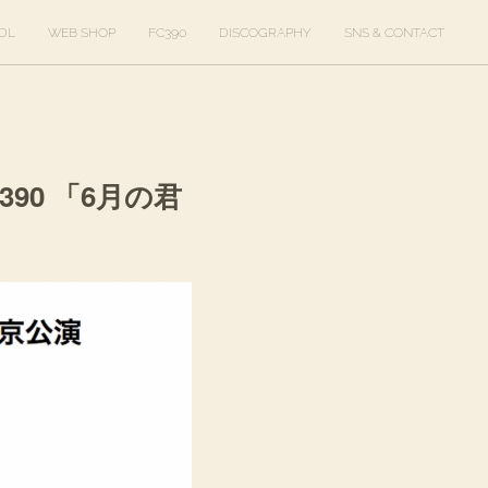
DL
WEB SHOP
FC390
DISCOGRAPHY
SNS & CONTACT
 390 「6月の君