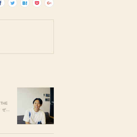
THE
場。ぜ…