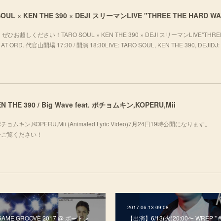
ください！TARO SOUL × KEN THE 390 × DEJI スリーマンLIVE"THREE
T ORD. 代官山開場 17:30 / 開演 18:30LIVE: TARO SOUL, KEN THE 390, DEJIDJ: 
 KEN THE 390 / Big Wave feat. ポチョムキン,KOPERU,Mii
eat. ポチョムキン,KOPERU,Mii (Animated Lyric Video)7月24日19時公開になります。
fj_oぜひご覧ください！
2017.06.13 09:08
GAME GROOVE 2017 @ ボートレ
【出演】6/13(火)20:00〜 WREP "