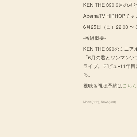
KEN THE 390 6
AbemaTV HIPHOPチ
6月25日（日）22:00 〜 
-番組概要-
KEN THE 390の
「6月の君とワンマンツ
ライブ。デビュ−11年目
る。
視聴＆視聴予約は
こちら
Media
(
532
)
News
(
980
)