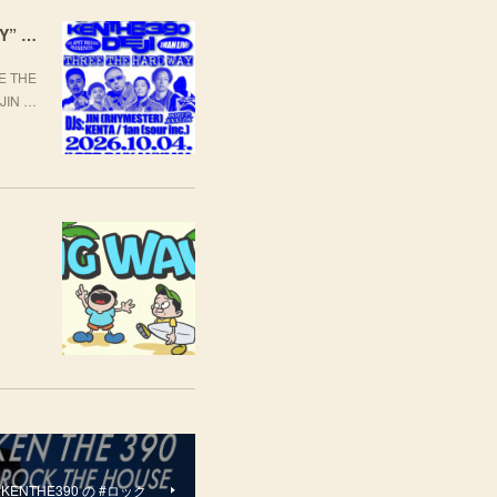
[LIVE] 10月4日(日) TARO SOUL × KEN THE 390 × DEJI スリーマンLIVE "THREE THE HARD WAY” @ ORD. 代官山
 THE
JIN …
 #KENTHE390 の #ロック