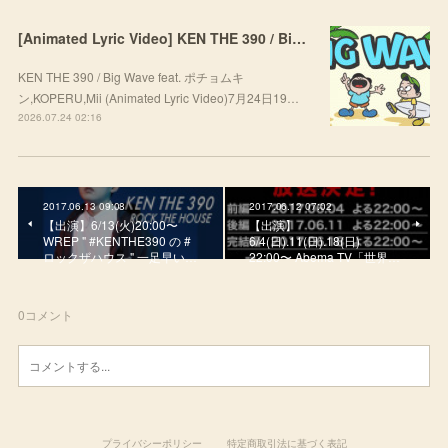
[Animated Lyric Video] KEN THE 390 / Big Wave feat. ポチョムキン,KOPERU,Mii
KEN THE 390 / Big Wave feat. ポチョムキ
ン,KOPERU,Mii (Animated Lyric Video)7月24日19…
2026.07.24 02:16
2017.06.13 09:08
2017.06.12 07:02
【出演】6/13(火)20:00〜
【出演】
WREP " #KENTHE390 の #
6/4(日).11(日).18(日)
ロックザハウス " 一足早い…
22:00〜 Abema TV「世界…
0
コメント
プライバシーポリシー
特定商取引法に基づく表記