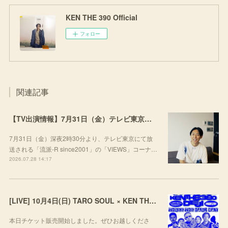
KEN THE 390 Official
フォロー
関連記事
【TV出演情報】7月31日（金）テレビ東京「流派-R since2001」
7月31日（金）深夜2時30分より、テレビ東京にて放
送される「流派-R since2001」の「VIEWS」コーナ…
2026.07.28 14:17
[LIVE] 10月4日(日) TARO SOUL × KEN THE 390 × DEJI スリーマンLIVE "THREE THE HARD WAY” @ ORD. 代官山
本日チケット販売開始しました。ぜひお越しくださ