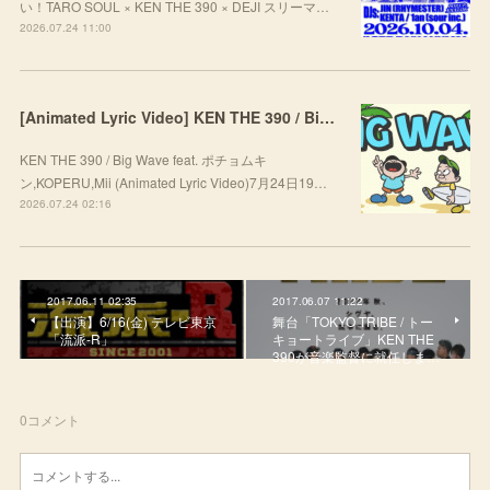
い！TARO SOUL × KEN THE 390 × DEJI スリーマ…
2026.07.24 11:00
[Animated Lyric Video] KEN THE 390 / Big Wave feat. ポチョムキン,KOPERU,Mii
KEN THE 390 / Big Wave feat. ポチョムキ
ン,KOPERU,Mii (Animated Lyric Video)7月24日19…
2026.07.24 02:16
2017.06.11 02:35
2017.06.07 11:22
【出演】6/16(金) テレビ東京
舞台「TOKYO TRIBE / トー
「流派-R」
キョートライブ」KEN THE
390が音楽監督に就任しま…
0
コメント