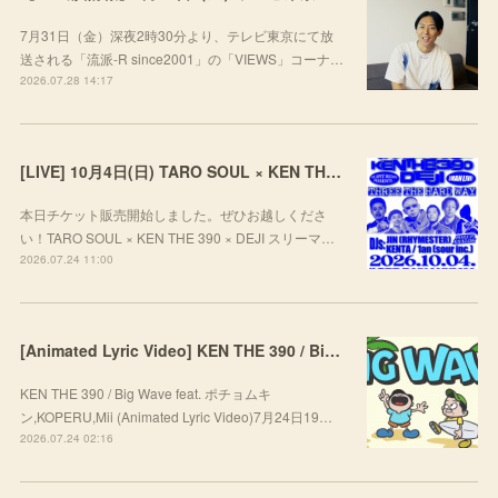
7月31日（金）深夜2時30分より、テレビ東京にて放
送される「流派-R since2001」の「VIEWS」コーナ…
2026.07.28 14:17
[LIVE] 10月4日(日) TARO SOUL × KEN THE 390 × DEJI スリーマンLIVE "THREE THE HARD WAY” @ ORD. 代官山
本日チケット販売開始しました。ぜひお越しくださ
い！TARO SOUL × KEN THE 390 × DEJI スリーマ…
2026.07.24 11:00
[Animated Lyric Video] KEN THE 390 / Big Wave feat. ポチョムキン,KOPERU,Mii
KEN THE 390 / Big Wave feat. ポチョムキ
ン,KOPERU,Mii (Animated Lyric Video)7月24日19…
2026.07.24 02:16