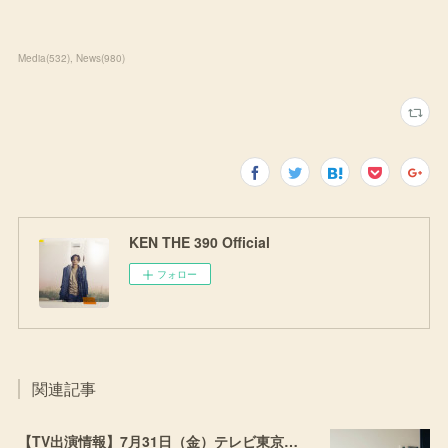
Media
(
532
)
News
(
980
)
KEN THE 390 Official
フォロー
関連記事
【TV出演情報】7月31日（金）テレビ東京「流派-R since2001」