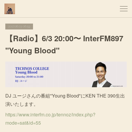
2017.06.03 06:59
【Radio】6/3 20:00〜 InterFM897
"Young Blood"
DJ ユージさんの番組"Young Blood"にKEN THE 390生出
演いたします。
https://www.interfm.co.jp/tennoz/index.php?
mode=sat&id=55