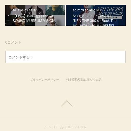
2017.06.03 08:54
2017.05.30 09:01
【LIVE】6/30(金) juice @
5/30(火) 20:00〜 #WREP
SOUND MUSEUM VISION
"KEN THE 390 の Rock The
House" #KENTHE390 #ロ…
0
コメント
プライバシーポリシー
特定商取引法に基づく表記
KEN THE 390 DREAM BOY