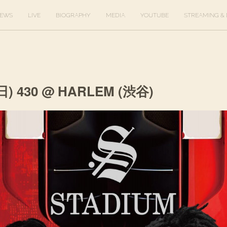
EWS
LIVE
BIOGRAPHY
MEDIA
YOUTUBE
STREAMING & 
日) 430 @ HARLEM (渋谷)