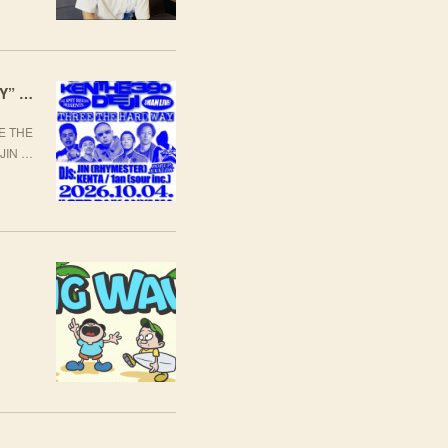
[LIVE] 10月4日(日) TARO SOUL × KEN THE 390 × DEJI スリーマンLIVE "THREE THE HARD WAY” @ ORD. 代官山
 THE
JIN …