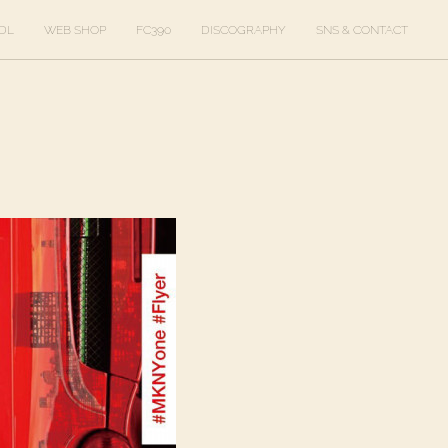
DL
WEB SHOP
FC390
DISCOGRAPHY
SNS & CONTACT