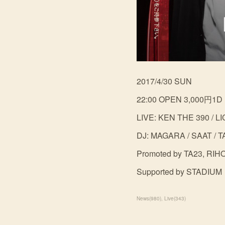
2017/4/30 SUN
22:00 OPEN 3,000円1D
LIVE: KEN THE 390 / L
DJ: MAGARA / SAAT / TA
Promoted by TA23, RIH
Supported by STADIUM
News
(
980
)
Live
(
343
)