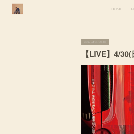
HOME
N
2017.04.18 06:46
【LIVE】4/30(