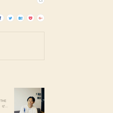
THE
場。ぜ…