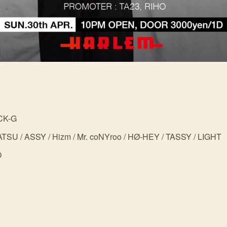
ICK-G
TSU / ASSY / Hizm / Mr. coNYroo / HØ-HEY / TASSY / LIGHT
O