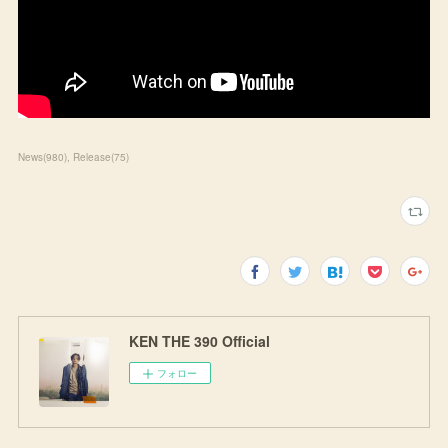
News
(
980
)
Release
(
75
)
KEN THE 390 Official
フォロー