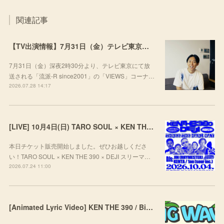
関連記事
【TV出演情報】7月31日（金）テレビ東京「流派-R since2001」
7月31日（金）深夜2時30分より、テレビ東京にて放
送される「流派-R since2001」の「VIEWS」コーナ…
2026.07.28 14:17
[LIVE] 10月4日(日) TARO SOUL × KEN THE 390 × DEJI スリーマンLIVE "THREE THE HARD WAY” @ ORD. 代官山
本日チケット販売開始しました。ぜひお越しくださ
い！TARO SOUL × KEN THE 390 × DEJI スリーマ…
2026.07.24 11:00
[Animated Lyric Video] KEN THE 390 / Big Wave feat. ポチョムキン,KOPERU,Mii