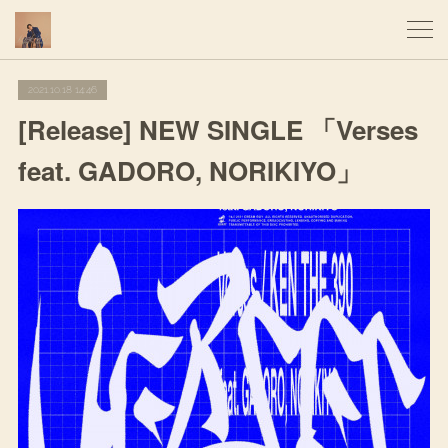
2021.10.18 14:46
[Release] NEW SINGLE 「Verses
feat. GADORO, NORIKIYO」