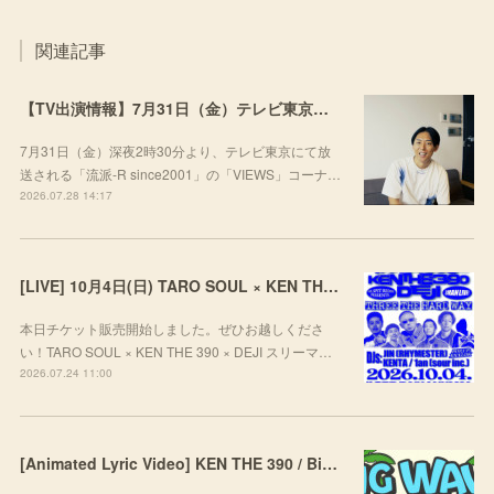
関連記事
【TV出演情報】7月31日（金）テレビ東京「流派-R since2001」
7月31日（金）深夜2時30分より、テレビ東京にて放
送される「流派-R since2001」の「VIEWS」コーナ…
2026.07.28 14:17
[LIVE] 10月4日(日) TARO SOUL × KEN THE 390 × DEJI スリーマンLIVE "THREE THE HARD WAY” @ ORD. 代官山
本日チケット販売開始しました。ぜひお越しくださ
い！TARO SOUL × KEN THE 390 × DEJI スリーマ…
2026.07.24 11:00
[Animated Lyric Video] KEN THE 390 / Big Wave feat. ポチョムキン,KOPERU,Mii