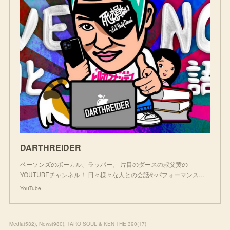
DARTHREIDER
ベーソンズのボーカル、ラッパー。 片目のダースの叔父黄の
YOUTUBEチャンネル！ 日々様々な人との会話やパフォーマンス…
YouTube
Media
(
532
)
News
(
980
)
TARO SOUL & KEN THE 390
(
17
)